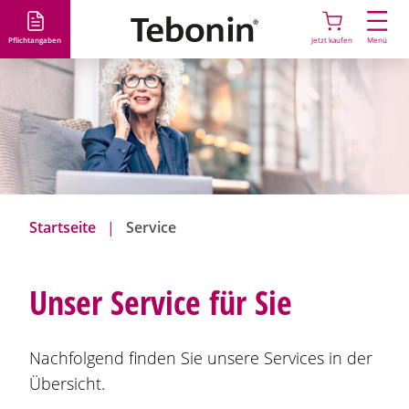
D
i
Pflichtangaben
Jetzt kaufen
Menü
r
e
k
t
z
u
m
I
Startseite
Service
n
h
a
Unser Service für Sie
l
t
Nachfolgend finden Sie unsere Services in der
Übersicht.