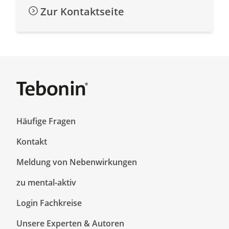
Zur Kontaktseite
F
Häufige Fragen
o
Kontakt
o
t
Meldung von Nebenwirkungen
e
r
F
zu mental-aktiv
T
o
Login Fachkreise
o
o
p
t
Unsere Experten & Autoren