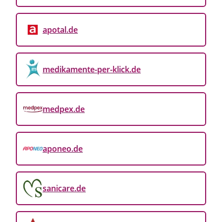
Jetzt kaufen
apotal.de
medikamente-per-klick.de
medpex.de
Sie erhalten
Tebonin®
konzent®
240 mg
in den
aponeo.de
Packungsgrößen 30, 60, 80, 120 Stück
rezeptfrei in der Apotheke.
sanicare.de