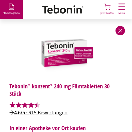
D
i
Pflichtangaben
Jetzt kaufen
Menü
r
e
Startseite
Tebonin®
konzent®
240 mg
kaufen
k
t
z
u
m
I
n
h
Tebonin® konzent® 240 mg Filmtabletten 30
a
Stück
l
t
4.6/5
·
915 Bewertungen
In einer Apotheke vor Ort kaufen