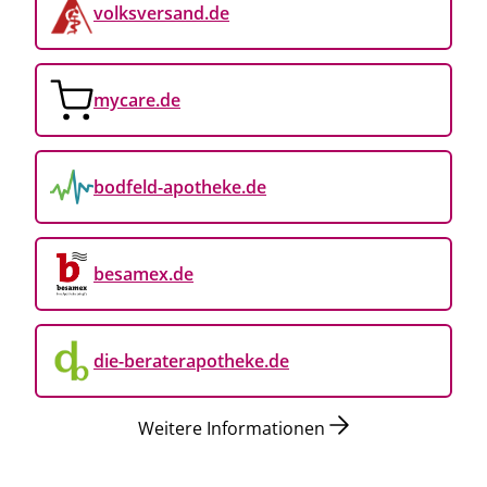
volksversand.de
mycare.de
Wirkstoff
bodfeld-apotheke.de
240 mg
Ginkgo
-Spezialextrakt
EGb 761®
besamex.de
die-beraterapotheke.de
Verträglichkeit
Weitere Informationen
gut, auch bei Langzeiteinnahme, frei von