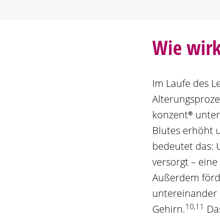
Wie wir
Im Laufe des Le
Alterungsprozes
konzent®
unters
Blutes erhöht 
bedeutet das: 
versorgt – eine
Außerdem för
untereinander 
10,11
Gehirn.
Das