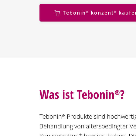
n
Tebonin®
konzent®
kaufe
Was ist
Tebonin®
?
Tebonin®
-Produkte sind hochwertige
Behandlung von altersbedingter Ve
Konzentration* bewährt haben. Di