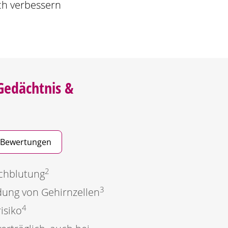
ch verbessern
Gedächtnis &
 Bewertungen
2
rchblutung
3
dung von Gehirnzellen
4
isiko