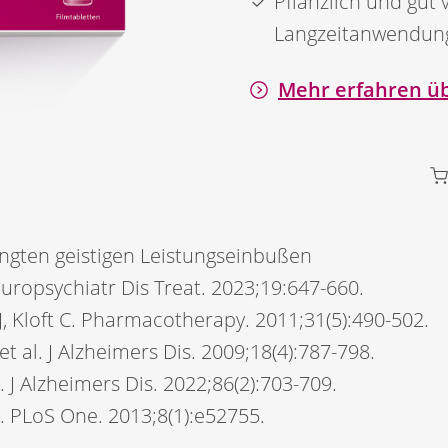
Pflanzlich und gut 
Langzeitanwendun
Mehr erfahren ü
ingten geistigen Leistungseinbußen
Neuropsychiatr Dis Treat. 2023;19:647-660.
J, Kloft C. Pharmacotherapy. 2011;31(5):490-502.
t al. J Alzheimers Dis. 2009;18(4):787-798.
l. J Alzheimers Dis. 2022;86(2):703-709.
. PLoS One. 2013;8(1):e52755.