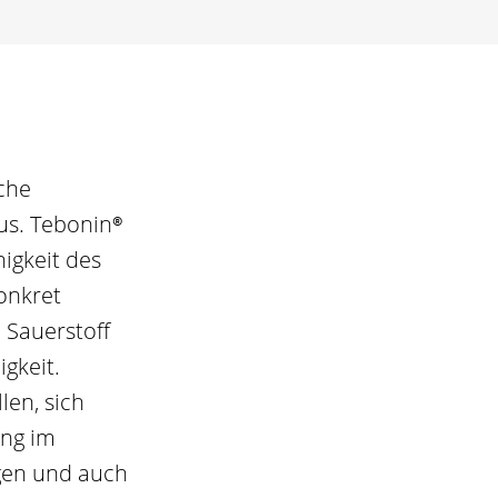
iche
aus.
Tebonin®
igkeit des
nkret
 Sauerstoff
igkeit.
len, sich
ung im
agen und auch