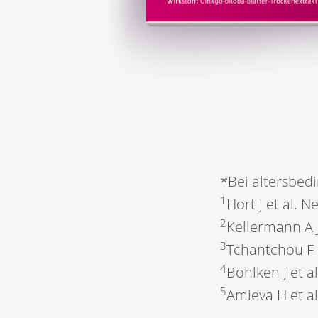
*Bei altersbed
1
Hort J et al. 
2
Kellermann A 
3
Tchantchou F e
4
Bohlken J et a
5
Amieva H et al