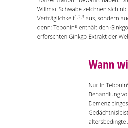
Willmar Schwabe zeichnen sich nic
1,2,3
Verträglichkeit
aus, sondern au
denn:
Tebonin®
enthält den
Ginkg
erforschten
Ginkgo
-Extrakt der Wel
Wann w
Nur in
Tebonin
Behandlung von
Demenz eingese
Gedächtnisleis
altersbedingte