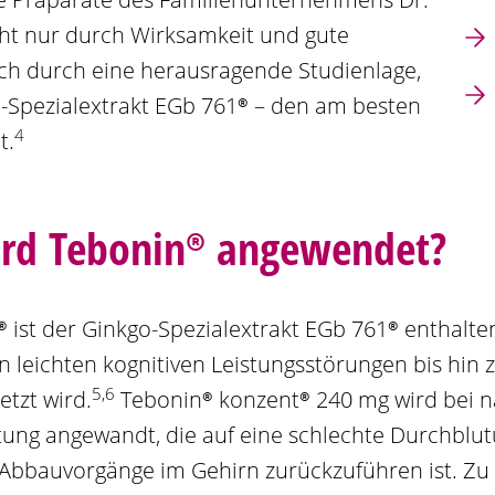
ht nur durch Wirksamkeit und gute
ch durch eine herausragende Studienlage,
o
-Spezialextrakt
EGb 761®
– den am besten
4
t.
ird
Tebonin®
angewendet?
®
ist der
Ginkgo
-Spezialextrakt
EGb 761®
enthalten
 leichten kognitiven Leistungsstörungen bis hin z
5,6
tzt wird.
Tebonin®
konzent®
240 mg
wird bei 
tung angewandt, die auf eine schlechte Durchblu
 Abbauvorgänge im Gehirn zurückzuführen ist. 