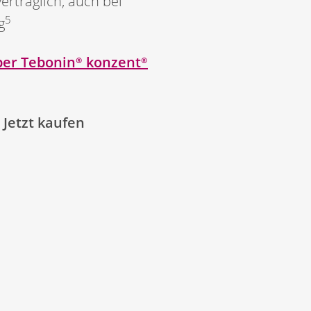
verträglich, auch bei
5
g
ber
Tebonin®
konzent®
Jetzt kaufen