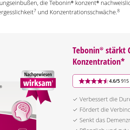
stungseinbußen, die
Tebonin®
konzent®
nachweisli
7
8
rgesslichkeit
und Konzentrationsschwäche.
Tebonin®
stärkt 
Konzentration*
4.6/5
915
Verbessert die Du
Fördert die Verbin
Senkt das Demenzr