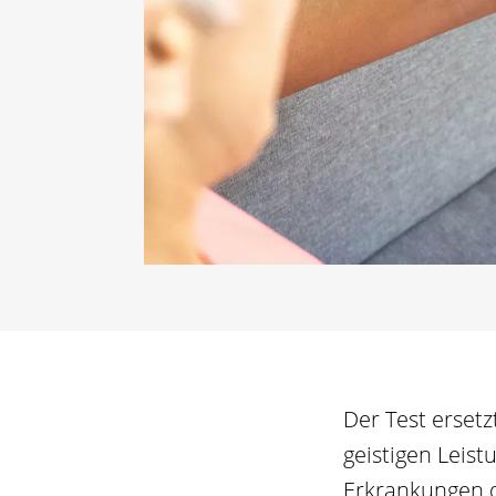
Der Test erset
geistigen Leis
Erkrankungen d