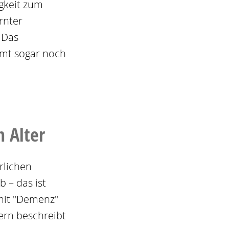
gkeit zum
rnter
 Das
mmt sogar noch
m Alter
rlichen
b – das ist
 mit "Demenz"
ern beschreibt