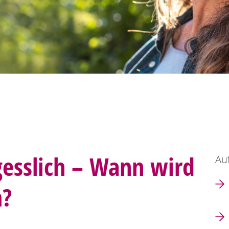
gesslich – Wann wird
Auf
m?