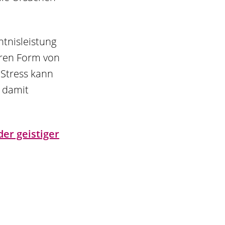
tnisleistung
eren Form von
 Stress kann
h damit
er geistiger