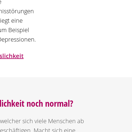
e
nisstörungen
iegt eine
um Beispiel
Depressionen.
slichkeit
lichkeit noch normal?
t welcher sich viele Menschen ab
eschäftigen. Macht sich eine