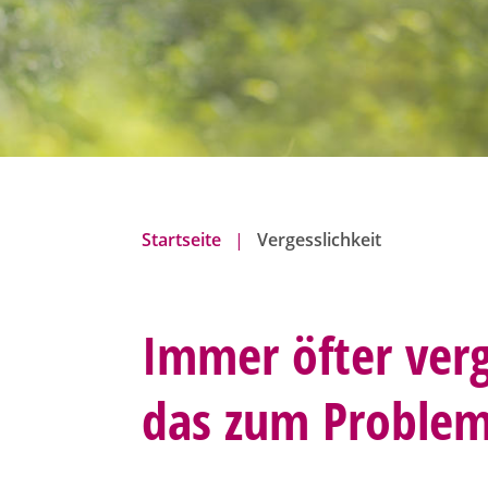
n
Startseite
Vergesslichkeit
Immer öfter ver
das zum Proble