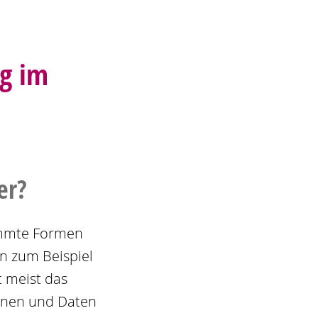
ng im
er?
timmte Formen
n zum Beispiel
t meist das
ionen und Daten